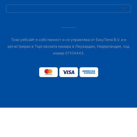
Този уебсайт е собственост и се управлява от EasyTerra B.V. и е
регистриран в Търговската камара в Лиуварден, Нидерландия, под
номер 01104443.