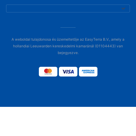
A weboldal tulajdonosa és üzemeltetője az EasyTerra B.V., amely a
hollandiai Leeuwarden kereskedelmi kamaránál (01104443) van
bejegyezve.