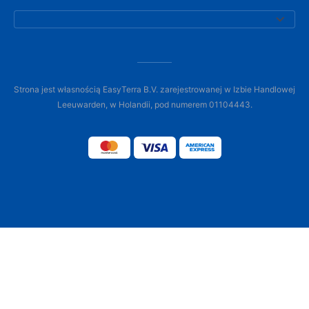
Strona jest własnością EasyTerra B.V. zarejestrowanej w Izbie Handlowej
Leeuwarden, w Holandii, pod numerem 01104443.