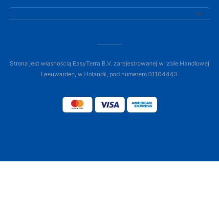
Strona jest własnością EasyTerra B.V. zarejestrowanej w Izbie Handlowej
Leeuwarden, w Holandii, pod numerem 01104443.