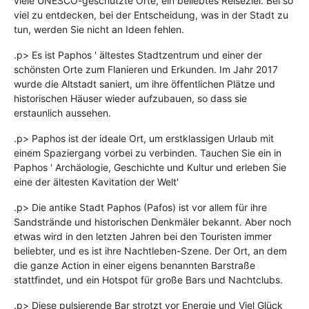
viele UNESCO-geschützte Orte, ein beliebtes Reiseziel. Bei so
viel zu entdecken, bei der Entscheidung, was in der Stadt zu
tun, werden Sie nicht an Ideen fehlen.
.p> Es ist Paphos ' ältestes Stadtzentrum und einer der
schönsten Orte zum Flanieren und Erkunden. Im Jahr 2017
wurde die Altstadt saniert, um ihre öffentlichen Plätze und
historischen Häuser wieder aufzubauen, so dass sie
erstaunlich aussehen.
.p> Paphos ist der ideale Ort, um erstklassigen Urlaub mit
einem Spaziergang vorbei zu verbinden. Tauchen Sie ein in
Paphos ' Archäologie, Geschichte und Kultur und erleben Sie
eine der ältesten Kavitation der Welt'
.p> Die antike Stadt Paphos (Pafos) ist vor allem für ihre
Sandstrände und historischen Denkmäler bekannt. Aber noch
etwas wird in den letzten Jahren bei den Touristen immer
beliebter, und es ist ihre Nachtleben-Szene. Der Ort, an dem
die ganze Action in einer eigens benannten Barstraße
stattfindet, und ein Hotspot für große Bars und Nachtclubs.
.p> Diese pulsierende Bar strotzt vor Energie und Viel Glück