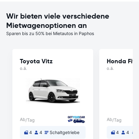
Wir bieten viele verschiedene
Mietwagenoptionen an
Sparen bis zu 50% bei Mietautos in Paphos
Toyota Vitz
Honda Fit
o.ä.
o.ä.
Ab
Ab
/Tag
/Tag
4
4
Schaltgetriebe
4
4
A