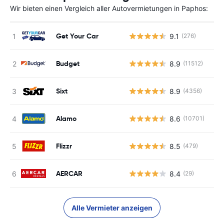
Wir bieten einen Vergleich aller Autovermietungen in Paphos:
Get Your Car
9.1
(276)
Budget
8.9
(11512)
Sixt
8.9
(4356)
Alamo
8.6
(10701)
Flizzr
8.5
(479)
AERCAR
8.4
(29)
Alle Vermieter anzeigen