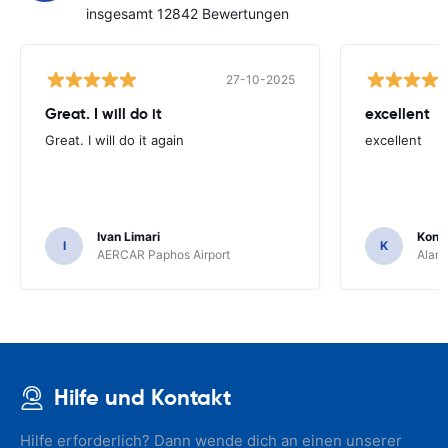
insgesamt 12842 Bewertungen
27-10-2025
Great. I will do it
excellent
Great. I will do it again
excellent
Ivan Limari
Kons
I
K
AERCAR Paphos Airport
Alamo
Hilfe und Kontakt
Hilfe erforderlich? Dann wende dich an einen unserer