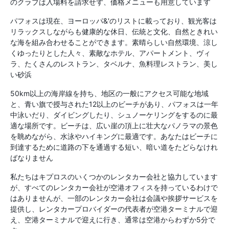
のクラブは入場料を請求せず、価格メニューも用意しています
パフォスは現在、ヨーロッパ&'のリストに載っており、観光客は
リラックスしながらも健康的な休日、伝統と文化、自然ときれい
な海を組み合わせることができます。素晴らしい自然環境、涼し
くゆったりとした人々、素敵なホテル、アパートメント、ヴィ
ラ、たくさんのレストラン、タベルナ、魚料理レストラン、美し
い砂浜
50km以上の海岸線を持ち、地区の一般にアクセス可能な地域
と、青い旗で授与された12以上のビーチがあり、パフォスは一年
中泳いだり、ダイビングしたり、シュノーケリングをするのに最
適な場所です。ビーチは、広い崖の頂上に壮大なパノラマの景色
を眺めながら、水泳やハイキングに最適です。あなたはビーチに
到達するために道路の下を通過する短い、暗い道をたどらなけれ
ばなりません
私たちはキプロスのいくつかのレンタカー会社と協力しています
が、すべてのレンタカー会社が空港オフィスを持っているわけで
はありませんが、一部のレンタカー会社は会議や挨拶サービスを
提供し、レンタカープロバイダーの代表者が空港ターミナルで迎
え、空港ターミナルで迎えに行き、通常は空港からわずか5分で