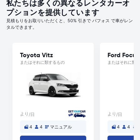
私たちは多くの異なるレンタカーオ
プションを提供しています
見積もりをお取りいただくと、50% 引きで パフォス で車がレン
タルできます。
Toyota Vitz
Ford Focus
またはそれに類するもの
またはそれに類す
より
より
/日
/日
4
4
マニュアル
4
4