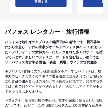
選択する
選
パフォス レンタカー - 旅行情報
パフォスは地中海のキプロス'の南西沿岸の都市です。新石器時
代から生息し、古代の生家がオールドパフォス(Kouklia)にあっ
たアフロディーテの女神カルトにリンクされた多くのサイトを持
っています。新しいパフォスは、ポートを含む新しい都市であ
り、パフォス考古学公園'墓、要塞、劇場、ヴィラの古代遺跡
キプロスで2番目に大きい国際空港をホストするパフォスは、地
中海のビーチと多くのユネスコ世界遺産に登録されている場所を
含む史跡の組み合わせのおかげで人気の目的地です。発見する多
くは、街で何をすべきかを決めるとき、あなたはアイデアが不足
するつもりはありません
パフォス&'、最も古い町の中心部、散歩や探索に最も美しい場所
の1つです。2017年、この旧市街は公共の広場や歴史的な家屋を