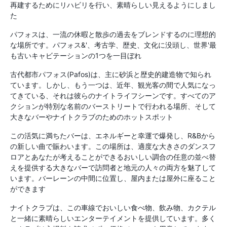
再建するためにリハビリを行い、素晴らしい見えるようにしまし
た
パフォスは、一流の休暇と散歩の過去をブレンドするのに理想的
な場所です。パフォス&'、考古学、歴史、文化に没頭し、世界'最
も古いキャビテーションの1つを一目ぼれ
古代都市パフォス(Pafos)は、主に砂浜と歴史的建造物で知られ
ています。しかし、もう一つは、近年、観光客の間で人気になっ
てきている、それは彼らのナイトライフシーンです。すべてのア
クションが特別な名前のバーストリートで行われる場所、そして
大きなバーやナイトクラブのためのホットスポット
この活気に満ちたバーは、エネルギーと幸運で爆発し、R&Bから
の新しい曲で賑わいます。この場所は、適度な大きさのダンスフ
ロアとあなたが考えることができるおいしい調合の任意の並べ替
えを提供する大きなバーで訪問者と地元の人々の両方を魅了して
います。バーレーンの中間に位置し、屋内または屋外に座ること
ができます
ナイトクラブは、この車線でおいしい食べ物、飲み物、カクテル
と一緒に素晴らしいエンターテイメントを提供しています。多く